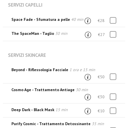
SERVIZI CAPELLI
Space Fade - Sfumatura a pelle
40 min
€28
The SpaceMan - Taglio
30 min
€27
SERVIZI SKINCARE
Beyond - Riflessologia Facciale
1 ora e 15 min
€50
Cosmo Age - Trattamento Antiage
30 min
€30
Deep Dark - Black Mask
15 min
€10
Purify Cosmic - Trattamento Detossinante
35 min