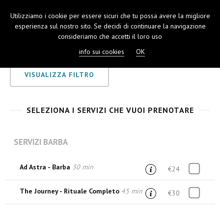
Utilizziamo i cookie per essere sicuri che tu possa avere la migliore
TOGGL
esperienza sul nostro sito. Se decidi di continuare la navigazione
NAVIGA
consideriamo che accetti il loro uso
info sui cookies
OK
VISUALIZZA FILTRO
SELEZIONA I SERVIZI CHE VUOI PRENOTARE
SERVIZI BARBA
Ad Astra - Barba
30 min
€24
The Journey - Rituale Completo
45 min
€30